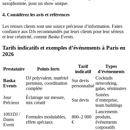
saxophoniste, pour un show unique.
4. Considérez les avis et références
Les retours clients sont une source précieuse d’information. Faites
confiance aux DJs recommandés par leurs clients pour leur sérieux
et leur créativité, comme
Baska Events
.
Tarifs indicatifs et exemples d’événements à Paris en
2026
Tarif
Types
Prestataire
Points forts
indicatif
d’événements
DJ polyvalent, matériel
Cocktails
Baska
Sur devis
premium, coordination
networking,
Events
personnalisé
complète
galas, séminaires
Soirées
Jour
Éclairage sur mesure,
Sur devis
d’entreprise,
Précieux
mix créatif
team buildings
Lancements
1001DJ /
Formules modulables,
800–2 000
produits,
Dams
effets spéciaux
€
événements
Event
corporatifs