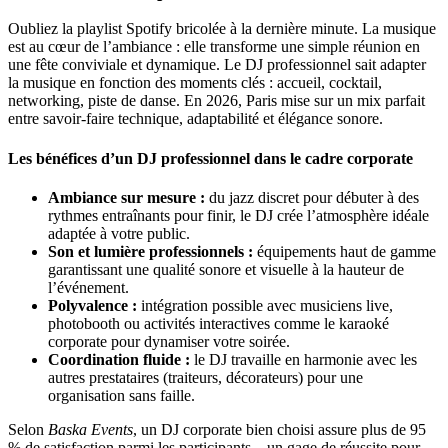
Oubliez la playlist Spotify bricolée à la dernière minute. La musique
est au cœur de l’ambiance : elle transforme une simple réunion en
une fête conviviale et dynamique. Le DJ professionnel sait adapter
la musique en fonction des moments clés : accueil, cocktail,
networking, piste de danse. En 2026, Paris mise sur un mix parfait
entre savoir-faire technique, adaptabilité et élégance sonore.
Les bénéfices d’un DJ professionnel dans le cadre corporate
Ambiance sur mesure :
du jazz discret pour débuter à des
rythmes entraînants pour finir, le DJ crée l’atmosphère idéale
adaptée à votre public.
Son et lumière professionnels :
équipements haut de gamme
garantissant une qualité sonore et visuelle à la hauteur de
l’événement.
Polyvalence :
intégration possible avec musiciens live,
photobooth ou activités interactives comme le karaoké
corporate pour dynamiser votre soirée.
Coordination fluide :
le DJ travaille en harmonie avec les
autres prestataires (traiteurs, décorateurs) pour une
organisation sans faille.
Selon
Baska Events
, un DJ corporate bien choisi assure plus de 95
% de satisfaction parmi les participants – un gage de réussite pour