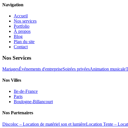
Navigation
Accueil
Nos services
Portfolio
À propos
Blog
Plan du site
Contact
Nos Services
Mariages
Événements d'entreprise
Soirées privées
Animation musicale
T
Nos Villes
Ile-de-France
Paris
Boulogne-Billancourt
Nos Partenaires
Discoloc – Location de matériel son et lumière
Location Tente – Locat