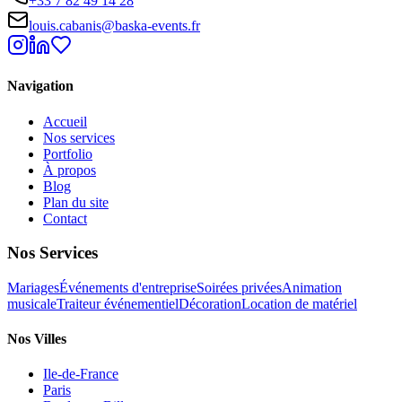
+33 7 82 49 14 28
louis.cabanis@baska-events.fr
Navigation
Accueil
Nos services
Portfolio
À propos
Blog
Plan du site
Contact
Nos Services
Mariages
Événements d'entreprise
Soirées privées
Animation
musicale
Traiteur événementiel
Décoration
Location de matériel
Nos Villes
Ile-de-France
Paris