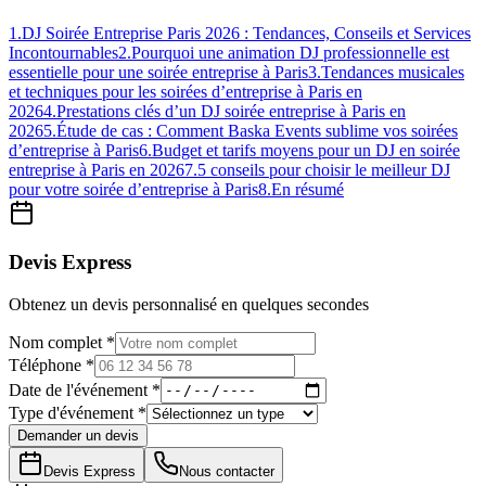
1
.
DJ Soirée Entreprise Paris 2026 : Tendances, Conseils et Services
Incontournables
2
.
Pourquoi une animation DJ professionnelle est
essentielle pour une soirée entreprise à Paris
3
.
Tendances musicales
et techniques pour les soirées d’entreprise à Paris en
2026
4
.
Prestations clés d’un DJ soirée entreprise à Paris en
2026
5
.
Étude de cas : Comment Baska Events sublime vos soirées
d’entreprise à Paris
6
.
Budget et tarifs moyens pour un DJ en soirée
entreprise à Paris en 2026
7
.
5 conseils pour choisir le meilleur DJ
pour votre soirée d’entreprise à Paris
8
.
En résumé
Devis Express
Obtenez un devis personnalisé en quelques secondes
Nom complet *
Téléphone *
Date de l'événement *
Type d'événement *
Demander un devis
Devis Express
Nous contacter