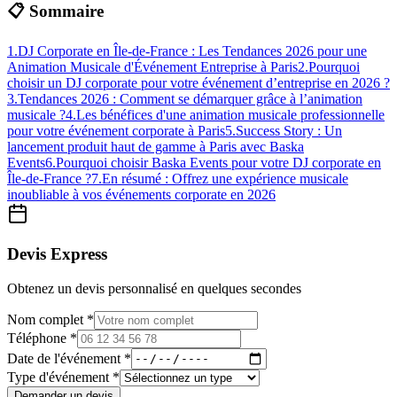
📋 Sommaire
1
.
DJ Corporate en Île-de-France : Les Tendances 2026 pour une
Animation Musicale d'Événement Entreprise à Paris
2
.
Pourquoi
choisir un DJ corporate pour votre événement d’entreprise en 2026 ?
3
.
Tendances 2026 : Comment se démarquer grâce à l’animation
musicale ?
4
.
Les bénéfices d'une animation musicale professionnelle
pour votre événement corporate à Paris
5
.
Success Story : Un
lancement produit haut de gamme à Paris avec Baska
Events
6
.
Pourquoi choisir Baska Events pour votre DJ corporate en
Île-de-France ?
7
.
En résumé : Offrez une expérience musicale
inoubliable à vos événements corporate en 2026
Devis Express
Obtenez un devis personnalisé en quelques secondes
Nom complet *
Téléphone *
Date de l'événement *
Type d'événement *
Demander un devis