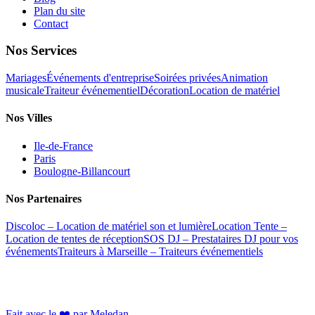
Plan du site
Contact
Nos Services
Mariages
Événements d'entreprise
Soirées privées
Animation
musicale
Traiteur événementiel
Décoration
Location de matériel
Nos Villes
Ile-de-France
Paris
Boulogne-Billancourt
Nos Partenaires
Discoloc – Location de matériel son et lumière
Location Tente –
Location de tentes de réception
SOS DJ – Prestataires DJ pour vos
événements
Traiteurs à Marseille – Traiteurs événementiels
©
2026
Baska Events. Tous droits réservés. | Agence évènementielle
Paris et Île-de-France
Fait avec le ❤️ par Meledan