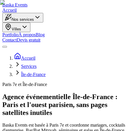
Baska
Events
Accueil
Nos services
Villes
Portfolio
À propos
Blog
Contact
Devis gratuit
Accueil
Services
Île-de-France
Paris 7e et Île-de-France
Agence événementielle Île-de-France :
Paris et l'ouest parisien, sans pages
satellites inutiles
Baska Events est basée à Paris 7e et coordonne mariages, cocktails
d'entreprise, Bar/Bat Mitzvah, séminaires et galas en Île-de-France.