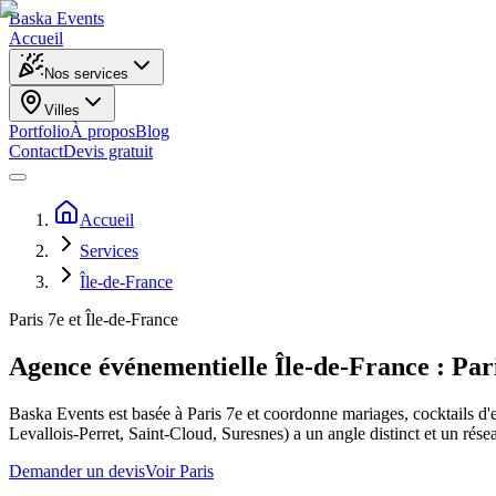
Baska
Events
Accueil
Nos services
Villes
Portfolio
À propos
Blog
Contact
Devis gratuit
Accueil
Services
Île-de-France
Paris 7e et Île-de-France
Agence événementielle Île-de-France : Paris 
Baska Events est basée à Paris 7e et coordonne mariages, cocktails d'
Levallois-Perret, Saint-Cloud, Suresnes) a un angle distinct et un rése
Demander un devis
Voir Paris