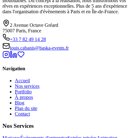
inoubliables. Du concept à la réalisation, nous transformons vos
rêves en expériences exceptionnelles. Plus de 5 ans d'expérience
dans l'organisation d'évènements à Paris et en Île-de-France.
2 Avenue Octave Gréard
75007 Paris, France
+33 7 82 49 14 28
louis.cabanis@baska-events.fr
Navigation
Accueil
Nos services
Portfolio
À propos
Blog
Plan du site
Contact
Nos Services
Mariages
Événements d'entreprise
Soirées privées
Animation