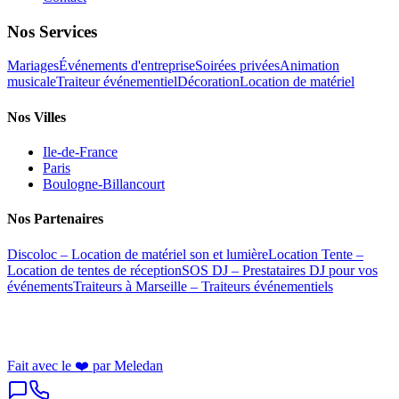
Nos Services
Mariages
Événements d'entreprise
Soirées privées
Animation
musicale
Traiteur événementiel
Décoration
Location de matériel
Nos Villes
Ile-de-France
Paris
Boulogne-Billancourt
Nos Partenaires
Discoloc – Location de matériel son et lumière
Location Tente –
Location de tentes de réception
SOS DJ – Prestataires DJ pour vos
événements
Traiteurs à Marseille – Traiteurs événementiels
©
2026
Baska Events. Tous droits réservés. | Agence évènementielle
Paris et Île-de-France
Fait avec le ❤️ par Meledan