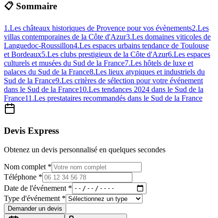
📋 Sommaire
1
.
Les châteaux historiques de Provence pour vos évènements
2
.
Les
villas contemporaines de la Côte d'Azur
3
.
Les domaines viticoles de
Languedoc-Roussillon
4
.
Les espaces urbains tendance de Toulouse
et Bordeaux
5
.
Les clubs prestigieux de la Côte d'Azur
6
.
Les espaces
culturels et musées du Sud de la France
7
.
Les hôtels de luxe et
palaces du Sud de la France
8
.
Les lieux atypiques et industriels du
Sud de la France
9
.
Les critères de sélection pour votre événement
dans le Sud de la France
10
.
Les tendances 2024 dans le Sud de la
France
11
.
Les prestataires recommandés dans le Sud de la France
Devis Express
Obtenez un devis personnalisé en quelques secondes
Nom complet *
Téléphone *
Date de l'événement *
Type d'événement *
Demander un devis