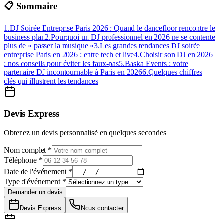
📋 Sommaire
1
.
DJ Soirée Entreprise Paris 2026 : Quand le dancefloor rencontre le
business plan
2
.
Pourquoi un DJ professionnel en 2026 ne se contente
plus de « passer la musique »
3
.
Les grandes tendances DJ soirée
entreprise Paris en 2026 : entre tech et live
4
.
Choisir son DJ en 2026
: nos conseils pour éviter les faux-pas
5
.
Baska Events : votre
partenaire DJ incontournable à Paris en 2026
6
.
Quelques chiffres
clés qui illustrent les tendances
Devis Express
Obtenez un devis personnalisé en quelques secondes
Nom complet *
Téléphone *
Date de l'événement *
Type d'événement *
Demander un devis
Devis Express
Nous contacter