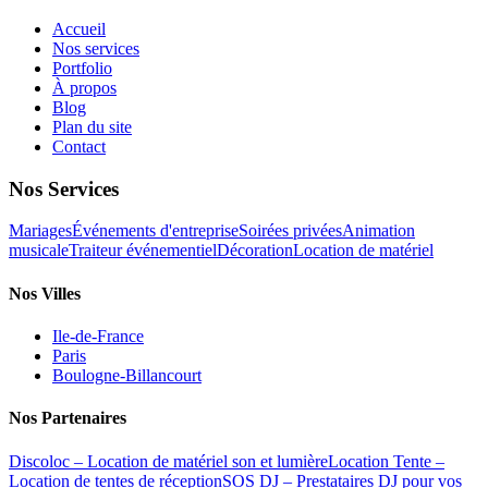
Accueil
Nos services
Portfolio
À propos
Blog
Plan du site
Contact
Nos Services
Mariages
Événements d'entreprise
Soirées privées
Animation
musicale
Traiteur événementiel
Décoration
Location de matériel
Nos Villes
Ile-de-France
Paris
Boulogne-Billancourt
Nos Partenaires
Discoloc – Location de matériel son et lumière
Location Tente –
Location de tentes de réception
SOS DJ – Prestataires DJ pour vos